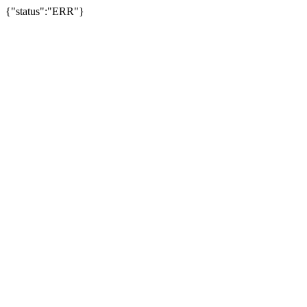
{"status":"ERR"}