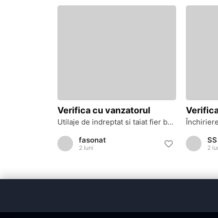
Verifica cu vanzatorul
Verific
Utilaje de indreptat si taiat fier beton
Închirier
fasonat
2 luni
2 lu