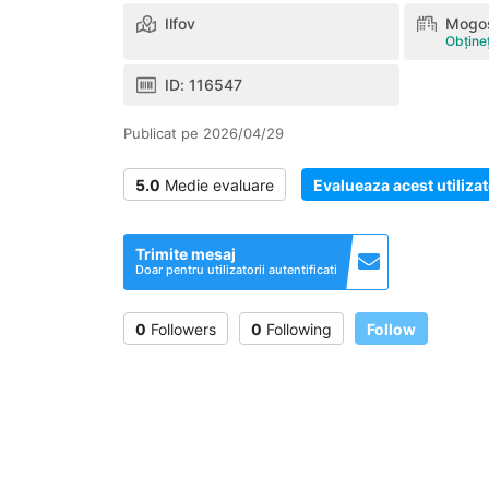
Ilfov
Mogo
Obțineț
ID: 116547
Publicat pe 2026/04/29
5.0
Medie evaluare
Evalueaza acest utiliza
Trimite mesaj
Doar pentru utilizatorii autentificati
0
Followers
0
Following
Follow