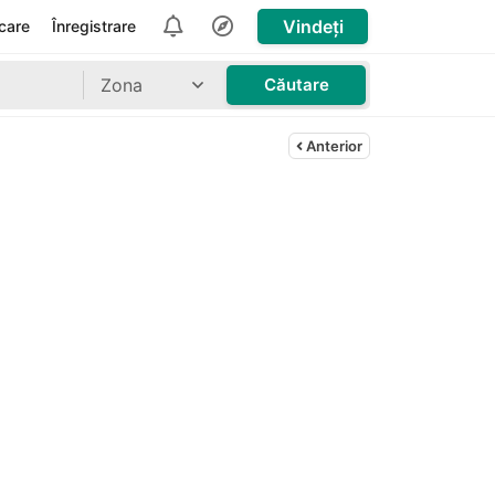
Vindeți
icare
Înregistrare
Zona
Căutare
Anterior