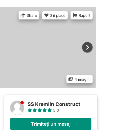
Share
0 îi place
Raport
4 imagini
SS Kremlin Construct
5.0
Trimiteți un mesaj