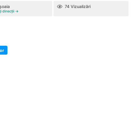
şoaia
74 Vizualizări
i direcții →
tor