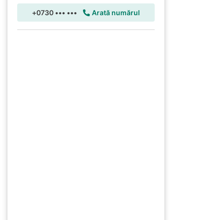
+0730 ••• •••
Arată numărul