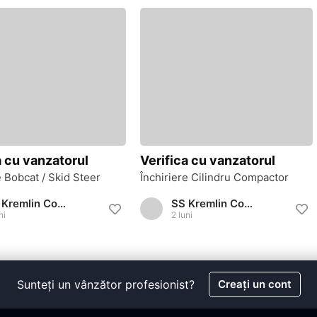
a cu vanzatorul
Verifica cu vanzatorul
e Bobcat / Skid Steer
Închiriere Cilindru Compactor
SS Kremlin Construct
SS Kremlin Construct
ni
2 luni
Sunteți un vânzător profesionist?
Creați un cont