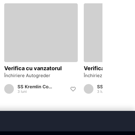
Verifica cu vanzatorul
Verifica cu vanzato
Închiriere Autogreder
Închiriez Concasor Mob
SS Kremlin Construct
SS Kremlin Construct
3 luni
3 luni