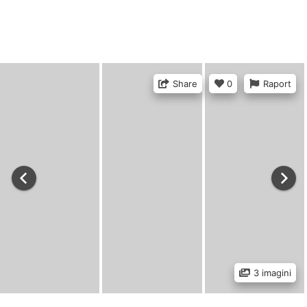
Share
0
Raport
3 imagini