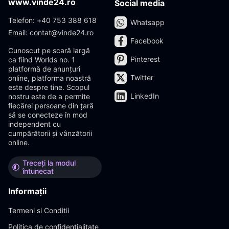
www.vinde24.ro
Social media
Telefon: +40 753 388 618
Whatsapp
Email: contat@vinde24.ro
Facebook
Cunoscut pe scară largă
Pinterest
ca fiind Worlds no. 1
platformă de anunțuri
Twitter
online, platforma noastră
este despre tine. Scopul
LinkedIn
nostru este de a permite
fiecărei persoane din țară
să se conecteze în mod
independent cu
cumpărătorii și vânzătorii
online.
Treceți la modul
întunecat
Informații
Termeni si Conditii
Politica de confidentialitate