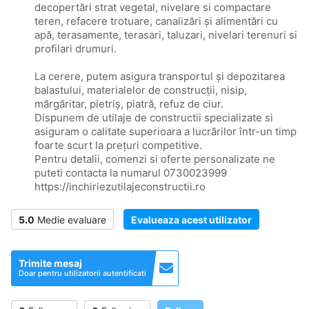
decopertări strat vegetal, nivelare si compactare
teren, refacere trotuare, canalizări și alimentări cu
apă, terasamente, terasari, taluzari, nivelari terenuri si
profilari drumuri.
La cerere, putem asigura transportul și depozitarea
balastului, materialelor de construcții, nisip,
mărgăritar, pietriș, piatră, refuz de ciur.
Dispunem de utilaje de constructii specializate si
asiguram o calitate superioara a lucrărilor într-un timp
foarte scurt la prețuri competitive.
Pentru detalii, comenzi si oferte personalizate ne
puteti contacta la numarul 0730023999
https://inchiriezutilajeconstructii.ro
5.0
Medie evaluare
Evalueaza acest utilizator
Trimite mesaj
Doar pentru utilizatorii autentificati