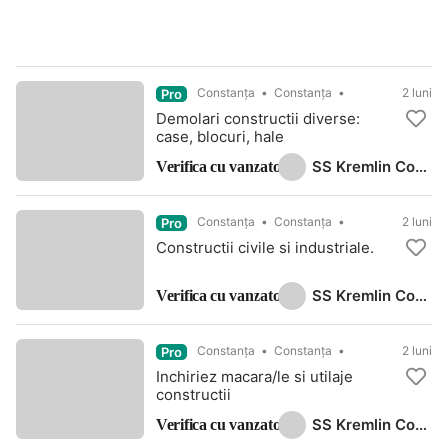
Constanţa
Constanța
2 luni
Pro
Demolari constructii diverse:
case, blocuri, hale
SS Kremlin Construct
Verifica cu vanzatorul
Constanţa
Constanța
2 luni
Pro
Constructii civile si industriale.
SS Kremlin Construct
Verifica cu vanzatorul
Constanţa
Constanța
2 luni
Pro
Inchiriez macara/le si utilaje
constructii
SS Kremlin Construct
Verifica cu vanzatorul