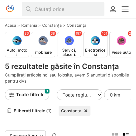
Acasă
>
România
>
Constanța
>
Constanţa
86
38
197
101
26
Auto, moto
Servicii,
Electronice
Imobiliare
Piese auto
si
afaceri,
si
ambarcatiu
echipamen
electrocas
ni
te
nice
5 rezultatele găsite în Constanţa
Cumpărați articole noi sau folosite, avem 5 anunțuri disponibile
pentru dvs.
1
Toate filtrele
Eliberați filtrele (1)
Constanţa
Sortare:
Nou