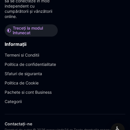
să se conecteze în mod
independent cu
cumpărătorii și vânzătorii
online.
Treceți la modul
întunecat
Informații
Termeni si Conditii
Politica de confidentialitate
Sfaturi de siguranta
Politica de Cookie
Pachete si cont Business
Categorii
Contactați-ne
♿
Drepturi de autor © 2026 www.vinde24.ro Toate drepturile rezervate.